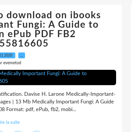
to download on ibooks
ant Fungi: A Guide to
ion ePub PDF FB2
55816605
11.2020
…
ar evemetod
tification. Davise H. Larone Medically-Important-
ages | 13 Mb Medically Important Fungi: A Guide
08 Format: pdf, ePub, fb2, mobi...
ire la suite