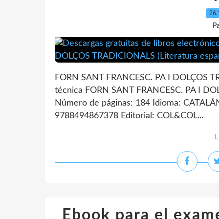
26.
P
FORN SANT FRANCESC. PA I DOLÇOS TR
técnica FORN SANT FRANCESC. PA I D
Número de páginas: 184 Idioma: CATALÁN
9788494867378 Editorial: COL&COL...
L
Ebook para el exam