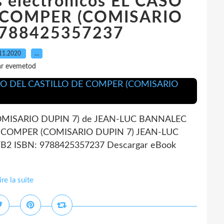
s electronicos EL CASO
 COMPER (COMISARIO
9788425357237
11.2020
…
ar evemetod
OMISARIO DUPIN 7) de JEAN-LUC BANNALEC
DE COMPER (COMISARIO DUPIN 7) JEAN-LUC
FB2 ISBN: 9788425357237 Descargar eBook
ire la suite